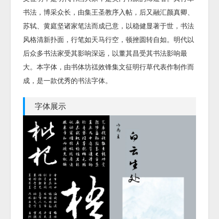
书法，博采众长，由集王圣教序入帖，后又融汇颜真卿、
苏轼、黄庭坚诸家笔法而成已意，以稳健显著于世，书法
风格清新扑面，行笔如天马行空，顿挫圆转自如。明代以
后众多书法家受其影响深远，以董其昌受其书法影响最
大。本字体，由书体坊禚效锋集文征明行草代表作制作而
成，是一款优秀的书法字体。
字体展示