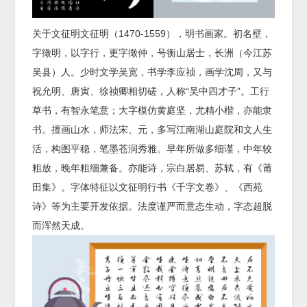
关于文征明文征明（1470-1559），明书画家。初名壁，
字徵明，以字行，更字徵仲，号衡山居士，长洲（今江苏
吴县）人。少时文学吴宽，书学李应祯，画学沈周，又与
祝允明、唐寅、徐祯卿相切磋，人称“吴中四才子”。工行
草书，有智永笔意；大字模仿黄庭坚，尤精小楷，亦能隶
书。擅画山水，师法宋、元，多写江南湖山庭院和文人生
活，构图平稳，笔墨苍润秀雅。早年所做多细谨，中年较
粗放，晚年粗细兼备。亦能诗，宗白居易、苏轼，有《莆
田集》。字体特征以文征明行书《千字文卷》、《西苑
诗》等为主要开发依据。法度谨严而意态生动，字态超脱
而浑然天成。