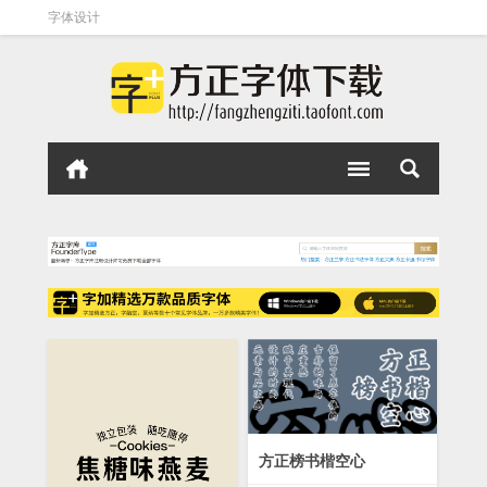
字体设计
方正办公字库下载，包含方正小标宋、黑体、仿宋和楷体
方正榜书楷空心