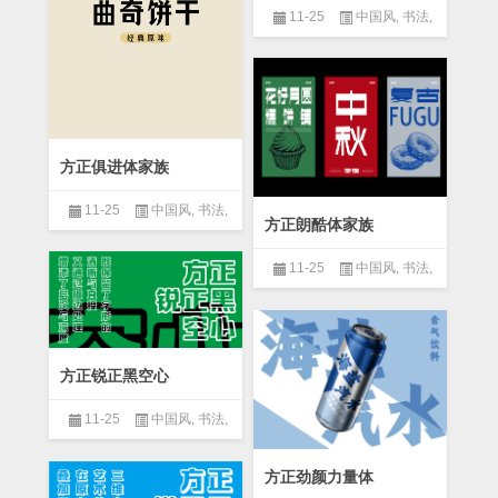
11-25
中国风
,
书法
,
像素
,
创意
,
卡通
,
古典
,
可爱
,
圆
体
,
宋体
,
手写
,
欧楷
,
现代
,
篆
书
,
草书
,
行书
,
豪放
,
魏碑
,
黑
方正俱进体家族
体
11-25
中国风
,
书法
,
方正朗酷体家族
像素
,
创意
,
卡通
,
古典
,
可爱
,
圆
11-25
中国风
,
书法
,
体
,
宋体
,
手写
,
欧楷
,
现代
,
篆
像素
,
创意
,
卡通
,
古典
,
可爱
,
圆
书
,
草书
,
行书
,
豪放
,
魏碑
,
黑
体
,
宋体
,
手写
,
欧楷
,
现代
,
篆
体
方正锐正黑空心
书
,
草书
,
行书
,
豪放
,
魏碑
,
黑
11-25
中国风
,
书法
,
体
像素
,
创意
,
卡通
,
古典
,
可爱
,
圆
方正劲颜力量体
体
,
宋体
,
手写
,
欧楷
,
现代
,
篆