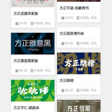
书
,
草书
,
行书
,
豪放
,
魏碑
,
黑
体
方正字迹-劲豪榜书
体
方正优雅宋家族
10-03
中国风
,
书法
,
10-03
中国风
,
书法
,
像素
,
创意
,
卡通
,
古典
,
可爱
,
圆
像素
,
创意
,
卡通
,
古典
,
可爱
,
圆
方正国美博约体
体
,
宋体
,
手写
,
欧楷
,
现代
,
篆
体
,
宋体
,
手写
,
欧楷
,
现代
,
篆
08-30
中国风
,
书法
,
书
,
草书
,
行书
,
豪放
,
魏碑
,
黑
书
,
草书
,
行书
,
豪放
,
魏碑
,
黑
像素
,
创意
,
卡通
,
古典
,
可爱
,
圆
体
体
方正雅意黑家族
体
,
宋体
,
手写
,
欧楷
,
现代
,
篆
书
,
草书
,
行书
,
豪放
,
魏碑
,
黑
08-16
中国风
,
书法
,
体
像素
,
创意
,
卡通
,
古典
,
可爱
,
圆
方正朗楷
体
,
宋体
,
手写
,
欧楷
,
现代
,
篆
08-16
中国风
,
书法
,
书
,
草书
,
行书
,
豪放
,
魏碑
,
黑
像素
,
创意
,
卡通
,
古典
,
可爱
,
圆
体
方正字汇-跳跳体
体
,
宋体
,
手写
,
欧楷
,
现代
,
篆