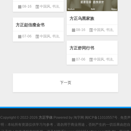
书
,
草书
,
行书
,
豪放
,
魏碑
,
黑
08-16
中国风
,
书法
,
体
像素
,
创意
,
卡通
,
古典
,
可爱
,
圆
方正乌黑家族
方正赵佶瘦金书
体
,
宋体
,
手写
,
欧楷
,
现代
,
篆
08-16
中国风
,
书法
,
07-06
中国风
,
书法
,
书
,
草书
,
行书
,
豪放
,
魏碑
,
黑
像素
,
创意
,
卡通
,
古典
,
可爱
,
圆
像素
,
创意
,
卡通
,
古典
,
可爱
,
圆
体
方正舒同行书
体
,
宋体
,
手写
,
欧楷
,
现代
,
篆
体
,
宋体
,
手写
,
欧楷
,
现代
,
篆
07-06
中国风
,
书法
,
书
,
草书
,
行书
,
豪放
,
魏碑
,
黑
书
,
草书
,
行书
,
豪放
,
魏碑
,
黑
像素
,
创意
,
卡通
,
古典
,
可爱
,
圆
体
体
体
,
宋体
,
手写
,
欧楷
,
现代
,
篆
下一页
书
,
草书
,
行书
,
豪放
,
魏碑
,
黑
体
Copyright © 2022-2026
方正字体
Powered by
淘字网
闽ICP备11010557号
. 免责声
明：本站所有资源仅供学习与参考，请勿用于商业用途，否则产生的一切后果由您自