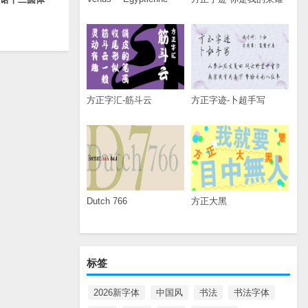
方正字汇-筋斗云
方正字迹-卜超手写
Dutch 766
方正大黑
标签
2026新字体
中国风
书法
书法字体