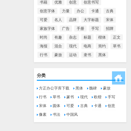
书籍
优雅
创意
创意书写
创意字体
力量
办公
卡通
古典
可爱
名人
品牌
大字标题
宋体
家族字体
广告
手册
手写
招牌
时尚
有趣
杂志
标题
楷体
正文
海报
混合
现代
电商
简约
草书
行书
豪放
运动
隶书
黑体
分类
方正办公字库下载
黑体
魏碑
豪放
行书
草书
篆书
现代
欧楷
手写
宋体
圆体
可爱
古典
卡通
创意
像素
书法
中国风