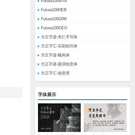
Futura100MYA
Futura100HEB
Futura100GRK
Futura100GEO
方正字迹-杏仁手写体
方正字汇-石刻拓印体
方正字迹-魏风体
方正字迹-圆润创意体
方正字汇-拙意黑
字体展示