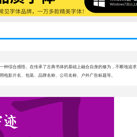
一种综合感悟。在传承了古典书体的基础上融合自身的修为，不断地追求
用电影片名、包装、品牌名称、公司名称、户外广告标题等。