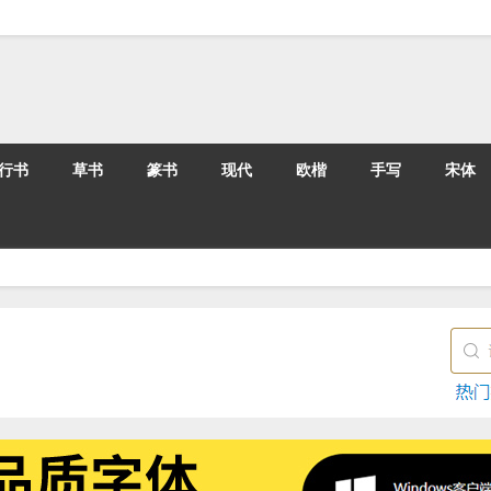
行书
草书
篆书
现代
欧楷
手写
宋体