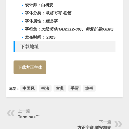
设计师：白树安
字体分类：
常规书写·毛笔
字体属性：
精品字
字符集：
大陆简体(GB2312-80)、
简繁扩展(GBK)
发布时间： 2023
下载地址
下载方正字体
中国风
书法
古典
手写
隶书
标签：
上一篇
Terminax™
下一篇
方正字迹-树安粗隶