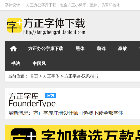
字体设计
方正办公字库下载，包含方正小标宋、黑体、仿宋和楷体
方正办公字库下载
黑体
魏碑
豪放
书法
中国风
当前位置：
首页
>
方正字体
>
方正字迹-汉风楷书