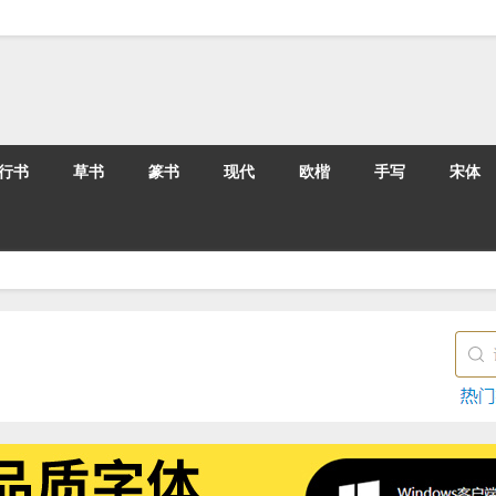
行书
草书
篆书
现代
欧楷
手写
宋体