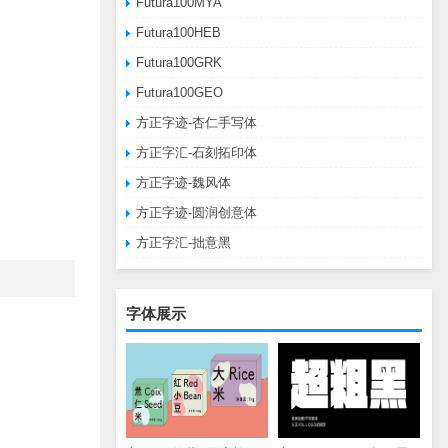
Futura100MYA
Futura100HEB
Futura100GRK
Futura100GEO
方正字迹-杏仁手写体
方正字汇-石刻拓印体
方正字迹-魏风体
方正字迹-圆润创意体
方正字汇-拙意黑
字体展示