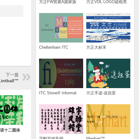
方正FW筑紫A圆家族
方正VDL LOGO超粗黑
Cheltenham ITC
方正大标宋
下一篇
Lintball™
ITC Stone® Informal
方正手迹-送扭蛋
-诺十二圆体
字酷堂雄风楷
Menhart™