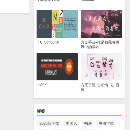
ITC Conduit®
方正手迹-你是我藏在微
风中的喜欢
Loft™
方正手迹-心动情书拼音
体
标签
2026新字体
中国风
书法
书法字体