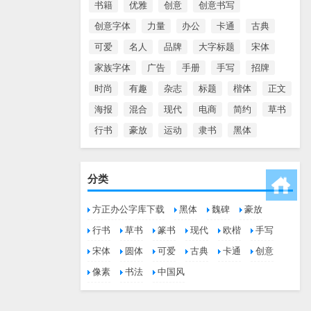
书籍
优雅
创意
创意书写
创意字体
力量
办公
卡通
古典
可爱
名人
品牌
大字标题
宋体
家族字体
广告
手册
手写
招牌
时尚
有趣
杂志
标题
楷体
正文
海报
混合
现代
电商
简约
草书
行书
豪放
运动
隶书
黑体
分类
方正办公字库下载
黑体
魏碑
豪放
行书
草书
篆书
现代
欧楷
手写
宋体
圆体
可爱
古典
卡通
创意
像素
书法
中国风