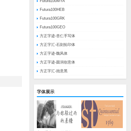
Futura100MYA
Futura100HEB
Futura100GRK
Futura100GEO
方正字迹-杏仁手写体
方正字汇-石刻拓印体
方正字迹-魏风体
方正字迹-圆润创意体
方正字汇-拙意黑
字体展示