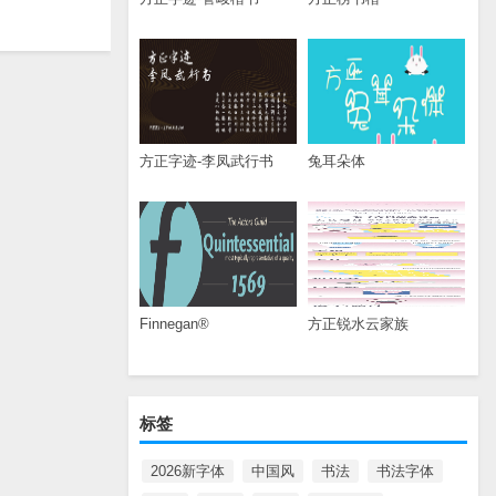
方正字迹-李凤武行书
兔耳朵体
Finnegan®
方正锐水云家族
标签
2026新字体
中国风
书法
书法字体