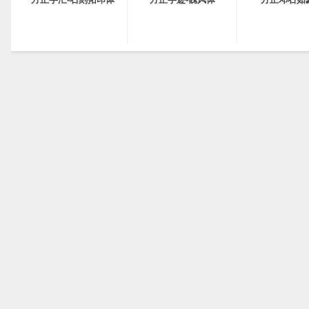
方正字迹-标题大楷
字酷堂云岳隶书