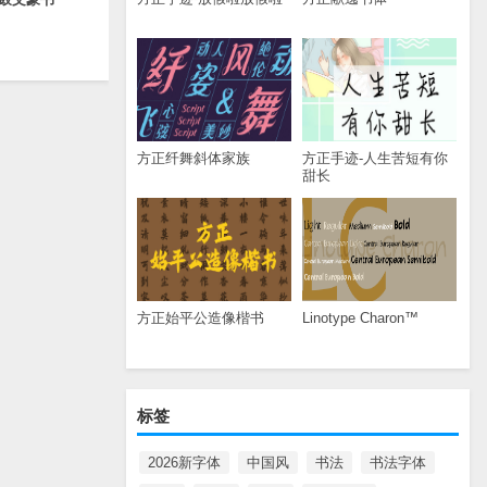
方正纤舞斜体家族
方正手迹-人生苦短有你
甜长
方正始平公造像楷书
Linotype Charon™
标签
2026新字体
中国风
书法
书法字体