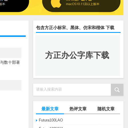
包含方正小标宋、黑体、仿宋和楷体 下载
方正办公字库下载
力与数十部著
请输入搜索内容
最新文章
热评文章
随机文章
Futura100LAO