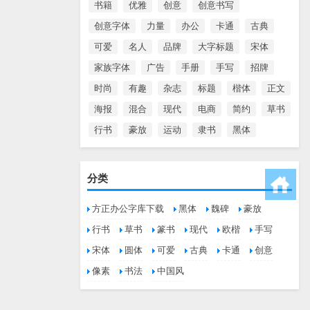
书籍
优雅
创意
创意书写
创意字体
力量
办公
卡通
古典
可爱
名人
品牌
大字标题
宋体
家族字体
广告
手册
手写
招牌
时尚
有趣
杂志
标题
楷体
正文
海报
混合
现代
电商
简约
草书
行书
豪放
运动
隶书
黑体
分类
方正办公字库下载
黑体
魏碑
豪放
行书
草书
篆书
现代
欧楷
手写
宋体
圆体
可爱
古典
卡通
创意
像素
书法
中国风