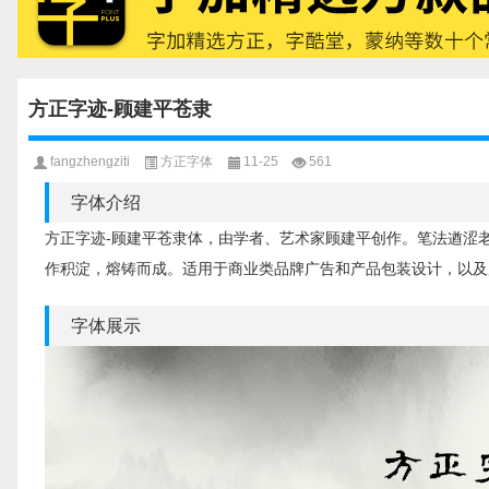
方正字迹-顾建平苍隶
fangzhengziti
方正字体
11-25
561
字体介绍
方正字迹-顾建平苍隶体，由学者、艺术家顾建平创作。笔法遒涩
作积淀，熔铸而成。适用于商业类品牌广告和产品包装设计，以及
字体展示