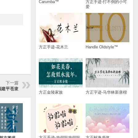
Carumba™
方正手迹-打不倒的小可
爱
方正手迹-花木兰
Handle Oldstyle™
下一篇
顾建平苍隶
方正金陵家族
方正字迹-马华林新唐楷
方正手迹-放假啦放假啦
方正献逸书体
鼓文篆书