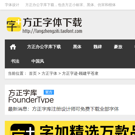
字体设计
方正办公字库下载，包含方正小标宋、黑体、仿宋和楷体
方正办公字库下载
黑体
魏碑
豪放
书法
中国风
当前位置：
首页
>
方正字体
>
方正字迹-顾建平苍隶