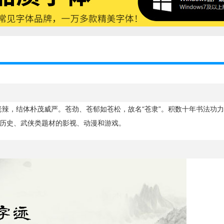
老辣，结体朴茂威严。苍劲、苍郁如苍松，故名“苍隶”。积数十年书法功
历史、武侠类题材的影视、动漫和游戏。