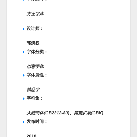
方正字库
设计师：
郭炳权
字体分类：
创意字体
字体属性：
精品字
字符集：
大陆简体(GB2312-80)、
简繁扩展(GBK)
发布时间：
2018