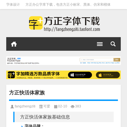
字体设计
方正办公字库下载，包含方正小标宋、黑体、仿宋和楷体
方正快活体家族
fangzhengziti
可爱
02-10
383
方正快活体家族基础信息
字体品牌：