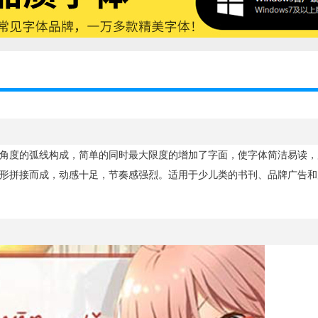
角度的弧线构成，简单的同时最大限度的增加了字面，使字体简洁易读，
形拼接而成，动感十足，节奏感强烈。适用于少儿类的书刊、品牌广告和