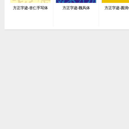
方正字迹-杏仁手写体
方正字迹-魏风体
方正字迹-圆润
字酷堂云岳隶书
方正字迹-汉风行楷