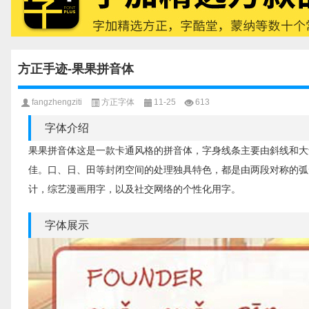
方正手迹-果果拼音体
fangzhengziti
方正字体
11-25
613
字体介绍
果果拼音体这是一款卡通风格的拼音体，字身线条主要由斜线和大
佳。口、日、田等封闭空间的处理独具特色，都是由两段对称的弧
计，综艺漫画用字，以及社交网络的个性化用字。
字体展示