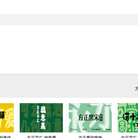
创意体
方正字汇-拙意黑
方正黑宋家族
方正字汇