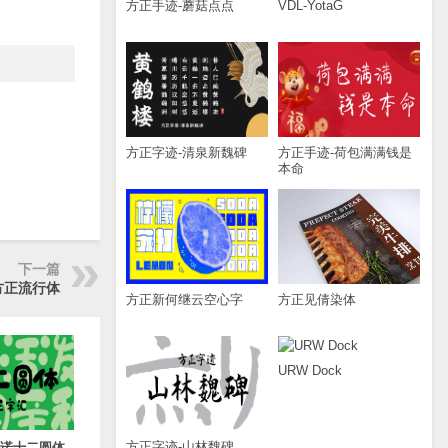
方正手迹-蘑菇点点
VDL-YotaG
方正字迹-清泉新魏碑
方正手迹-荷包满满钱是
本命
下一篇
方正流行体
方正新何继云空心字
方正见倩染体
URW Dock
方正字迹-山林魏碑
-诺十二圆体