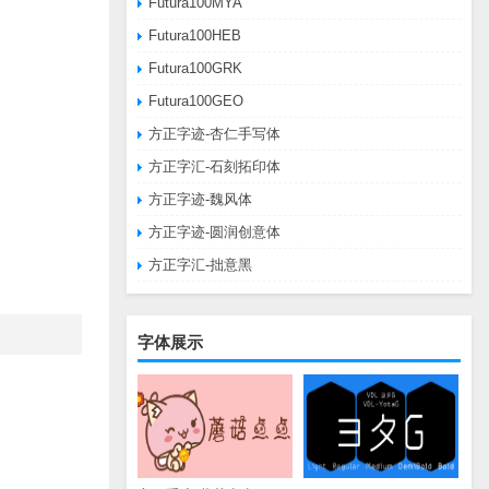
Futura100MYA
Futura100HEB
Futura100GRK
Futura100GEO
方正字迹-杏仁手写体
方正字汇-石刻拓印体
方正字迹-魏风体
方正字迹-圆润创意体
方正字汇-拙意黑
字体展示