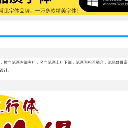
，横向笔画左细右粗，竖向笔画上粗下细，笔画间相互融合，流畅舒展富
设计。