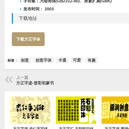
字符集：
大陆简体(GB2312-80)、
简繁扩展(GBK)
发布时间： 2003
下载地址
下载方正字体
创意
创意字体
卡通
可爱
有趣
标签：
上一篇
方正字迹-曾彩初篆书
方正字迹-杏仁手写体
方正字汇-石刻拓印体
方正字迹-圆润