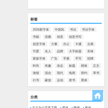
标签
2026新字体
中国风
书法
书法字体
书籍
优雅
创意
创意书写
创意字体
力量
办公
卡通
古典
可爱
名人
品牌
大字标题
宋体
家族字体
广告
手册
手写
招牌
时尚
有趣
杂志
标题
楷体
正文
海报
混合
现代
电商
简约
草书
行书
豪放
运动
隶书
黑体
分类
方正办公字库下载
黑体
魏碑
豪放