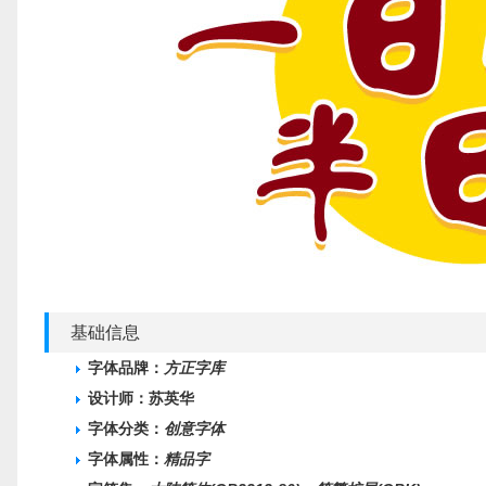
基础信息
字体品牌：
方正字库
设计师：苏英华
字体分类：
创意字体
字体属性：
精品字