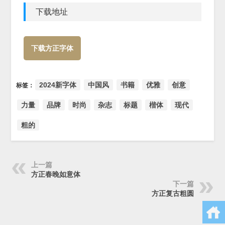
下载地址
下载方正字体
2024新字体
中国风
书籍
优雅
创意
标签：
力量
品牌
时尚
杂志
标题
楷体
现代
粗的
上一篇
方正春晚如意体
下一篇
方正复古粗圆