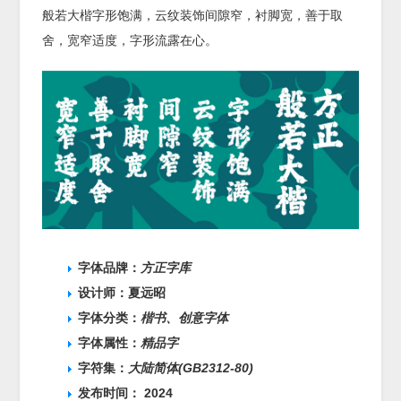
般若大楷字形饱满，云纹装饰间隙窄，衬脚宽，善于取
舍，宽窄适度，字形流露在心。
字体品牌：
方正字库
设计师：夏远昭
字体分类：
楷书、
创意字体
字体属性：
精品字
字符集：
大陆简体(GB2312-80)
发布时间： 2024