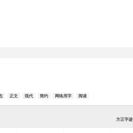
志
正文
现代
简约
网络用字
阅读
方正字迹