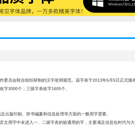
作委员会联合组织研制的汉字使用规范。该字表于2013年6月5日正式颁
字3000个；三级字表收字1605个。
要满足出版印刷、辞书编纂和信息处理等方面的一般用字需要。
材文言文用字中未进入一、二级字表的较通用的字，主要满足信息化时代与