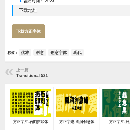
发布时间： 2023
下载地址
下载方正字体
优雅
创意
创意字体
现代
标签：
上一篇
Transitional 521
方正字汇-石刻拓印体
方正字迹-圆润创意体
方正字汇-拙