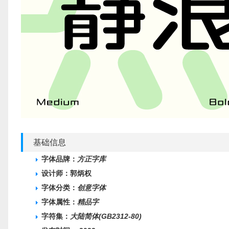
基础信息
字体品牌：
方正字库
设计师：郭炳权
字体分类：
创意字体
字体属性：
精品字
字符集：
大陆简体(GB2312-80)