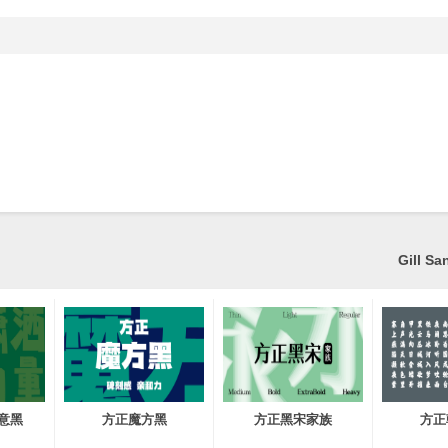
Gill S
意黑
方正魔方黑
方正黑宋家族
方正