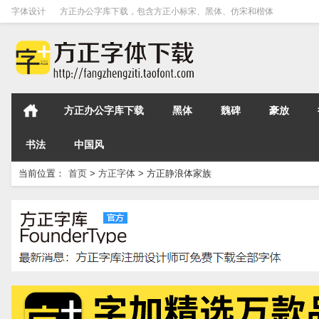
字体设计
方正办公字库下载，包含方正小标宋、黑体、仿宋和楷体
方正办公字库下载
黑体
魏碑
豪放
书法
中国风
当前位置：
首页
>
方正字体
>
方正静浪体家族