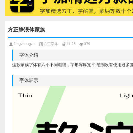
方正静浪体家族
fangzhengziti
方正字体
11-25
379
字体介绍
这款家族字体有六个不同粗细，字形浑厚宽平,笔划没有使用过多
字体展示