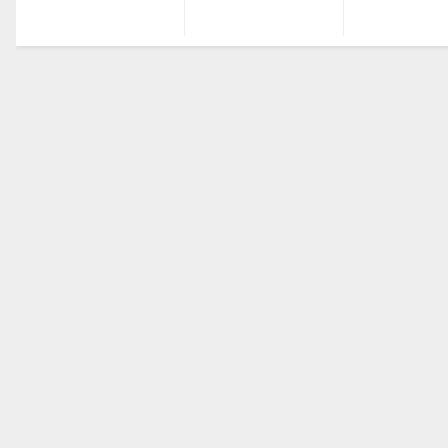
方正字汇-诺十二圆体
汽水音乐黑家族