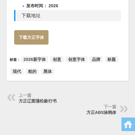
发布时间： 2026
下载地址
下载方正字体
2026新字体
创意
创意字体
品牌
标题
标签：
现代
粗的
黑体
上一篇
方正辽图蒲松龄行书
下一篇
方正ABS涂鸦体