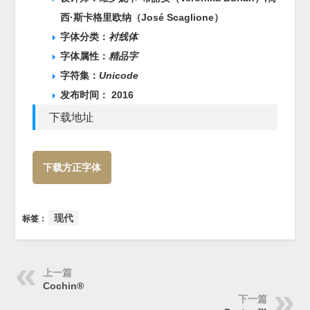
西·斯卡格里欧纳（José Scaglione）
字体分类：
衬线体
字体属性：
精品字
字符集：
Unicode
发布时间： 2016
下载地址
下载方正字体
现代
标签：
上一篇
Cochin®
下一篇