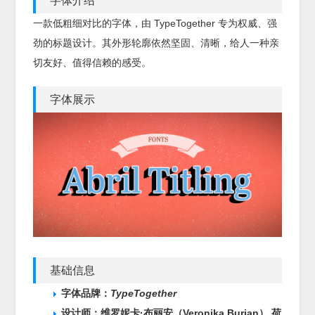
字体介绍
一款低粗细对比的字体，由 TypeTogether 专为权威、强
劲的标题设计。其外形轮廓依然坚固、清晰，给人一种亲
切友好、值得信赖的感受。
字体展示
基础信息
字体品牌：
TypeTogether
设计师：维罗妮卡·布丽安（Veronika Burian）,荷