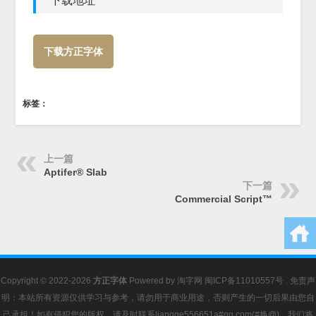
下载地址
下载方正字体
标签：
上一篇
Aptifer® Slab
下一篇
Commercial Script™
Copyright © 2022-2026
方正字体
Powered by
淘字网
闽ICP备11010557号
. 免责声
明：本站所有资源仅供学习与参考，请勿用于商业用途，否则产生的一切后果由您自
己承担！如有侵犯您的版权，请及时联系liangge556651a#qq.com(#换@)，我们将