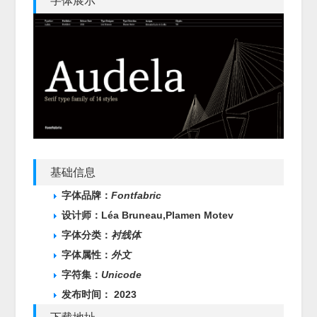
字体展示
基础信息
字体品牌：
Fontfabric
设计师：Léa Bruneau,Plamen Motev
字体分类：
衬线体
字体属性：
外文
字符集：
Unicode
发布时间： 2023