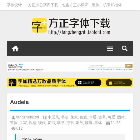
字体设计
方正办公字库下载，包含方正小标宋、黑体、仿宋和楷体
Audela
fangzhengziti
中国风
,
书法
,
像素
,
创意
,
卡通
,
古典
,
可爱
,
圆体
,
宋体
,
手写
,
欧楷
,
现代
,
篆书
,
草书
,
行书
,
豪放
,
魏碑
,
黑体
11-25
612