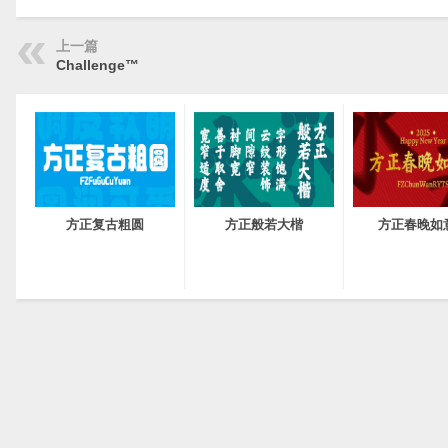
上一篇
Challenge™
方正复古粗圆
方正般若大楷
方正春晚如
方正榜书楷空心
方正朗酷体家族