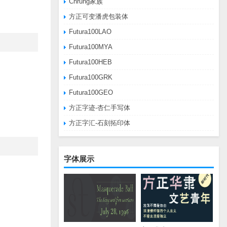
Chrung家族
方正可变潘虎包装体
Futura100LAO
Futura100MYA
Futura100HEB
Futura100GRK
Futura100GEO
方正字迹-杏仁手写体
方正字汇-石刻拓印体
字体展示