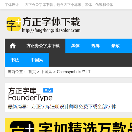
字体设计
方正办公字库下载，包含方正小标宋、黑体、仿宋和楷体
方正办公字库下载
黑体
魏碑
豪放
书法
中国风
当前位置：
首页
>
中国风
>
Chemsymbols™ LT