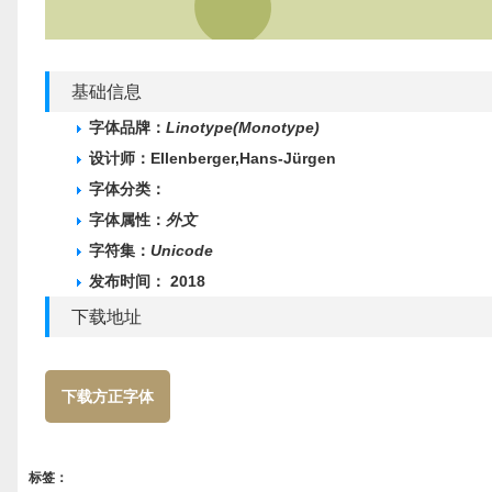
基础信息
字体品牌：
Linotype(Monotype)
设计师：Ellenberger,Hans-Jürgen
字体分类：
字体属性：
外文
字符集：
Unicode
发布时间： 2018
下载地址
下载方正字体
标签：