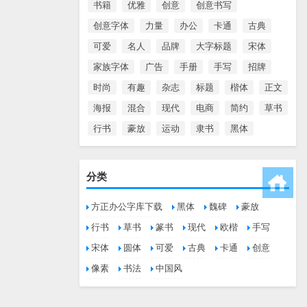
书籍
优雅
创意
创意书写
创意字体
力量
办公
卡通
古典
可爱
名人
品牌
大字标题
宋体
家族字体
广告
手册
手写
招牌
时尚
有趣
杂志
标题
楷体
正文
海报
混合
现代
电商
简约
草书
行书
豪放
运动
隶书
黑体
分类
方正办公字库下载
黑体
魏碑
豪放
行书
草书
篆书
现代
欧楷
手写
宋体
圆体
可爱
古典
卡通
创意
像素
书法
中国风