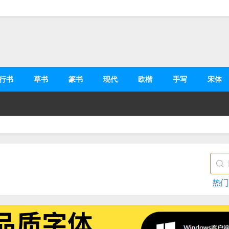
行书
草书
篆书
现代
欧楷
手写
宋体