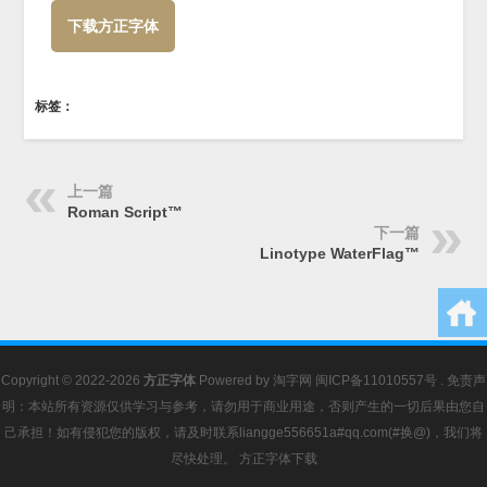
下载方正字体
标签：
上一篇
Roman Script™
下一篇
Linotype WaterFlag™
Copyright © 2022-2026
方正字体
Powered by
淘字网
闽ICP备11010557号
. 免责声
明：本站所有资源仅供学习与参考，请勿用于商业用途，否则产生的一切后果由您自
己承担！如有侵犯您的版权，请及时联系liangge556651a#qq.com(#换@)，我们将
尽快处理。
方正字体下载