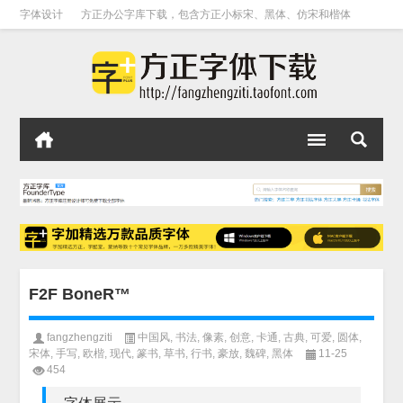
字体设计
方正办公字库下载，包含方正小标宋、黑体、仿宋和楷体
F2F BoneR™
fangzhengziti
中国风
,
书法
,
像素
,
创意
,
卡通
,
古典
,
可爱
,
圆体
,
宋体
,
手写
,
欧楷
,
现代
,
篆书
,
草书
,
行书
,
豪放
,
魏碑
,
黑体
11-25
454