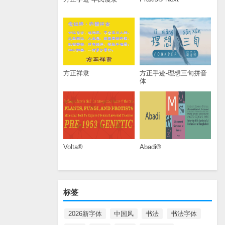
方正祥隶
方正手迹-理想三旬拼音
体
Volta®
Abadi®
标签
2026新字体
中国风
书法
书法字体