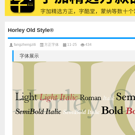
Horley Old Style®
fangzhengziti
方正字体
11-25
434
字体展示