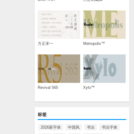
方正宋一
Metropolis™
Revival 565
Xylo™
标签
2026新字体
中国风
书法
书法字体