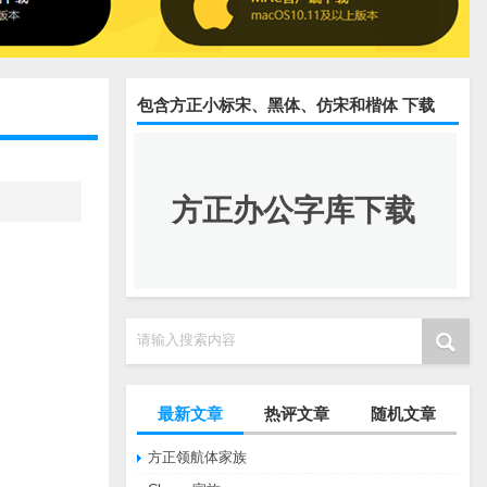
包含方正小标宋、黑体、仿宋和楷体 下载
方正办公字库下载
请输入搜索内容
最新文章
热评文章
随机文章
方正领航体家族