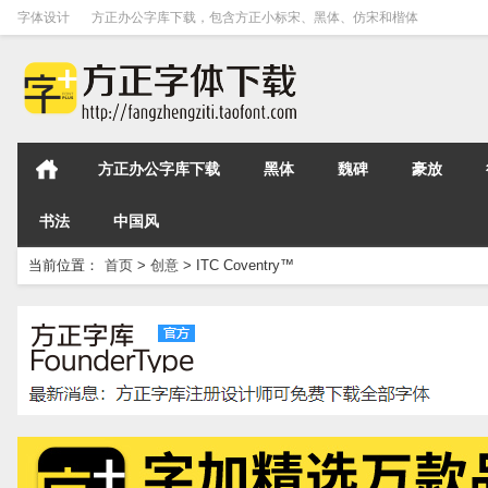
字体设计
方正办公字库下载，包含方正小标宋、黑体、仿宋和楷体
方正办公字库下载
黑体
魏碑
豪放
书法
中国风
当前位置：
首页
>
创意
>
ITC Coventry™