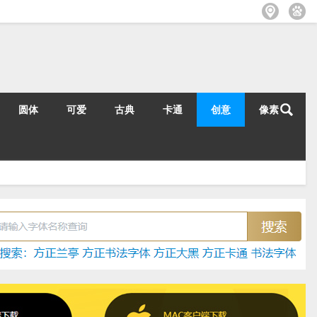
圆体
可爱
古典
卡通
创意
像素