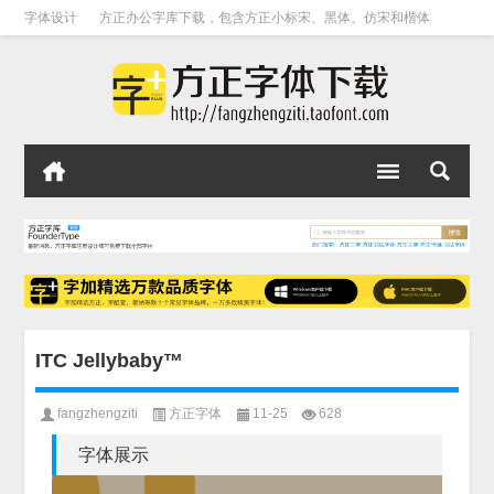
字体设计
方正办公字库下载，包含方正小标宋、黑体、仿宋和楷体
ITC Jellybaby™
fangzhengziti
方正字体
11-25
628
字体展示