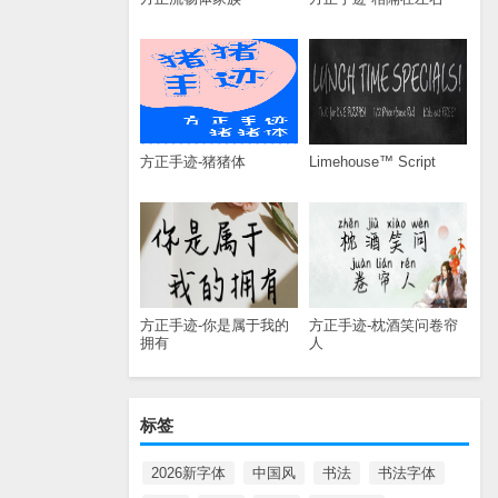
方正手迹-猪猪体
Limehouse™ Script
方正手迹-你是属于我的
方正手迹-枕酒笑问卷帘
拥有
人
标签
2026新字体
中国风
书法
书法字体