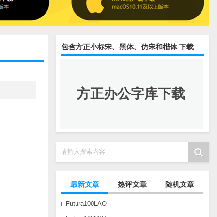
包含方正小标宋、黑体、仿宋和楷体 下载
方正办公字库下载
请输入搜索内容
最新文章
热评文章
随机文章
Futura100LAO