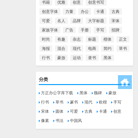
书籍
优雅
创意
创意书写
创意字体
力量
办公
卡通
古典
可爱
名人
品牌
大字标题
宋体
家族字体
广告
手册
手写
招牌
时尚
有趣
杂志
标题
楷体
正文
海报
混合
现代
电商
简约
草书
行书
豪放
运动
隶书
黑体
分类
方正办公字库下载
黑体
魏碑
豪放
行书
草书
篆书
现代
欧楷
手写
宋体
圆体
可爱
古典
卡通
创意
像素
书法
中国风