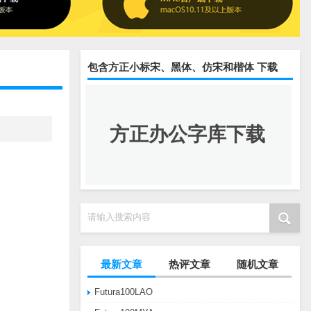
包含方正小标宋、黑体、仿宋和楷体 下载
方正办公字库下载
请输入搜索内容
最新文章
热评文章
随机文章
Futura100LAO