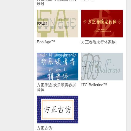
难过
Eon Age™
方正春晚龙行体家族
方正手迹-欢乐颂青春拼
ITC Ballerino™
音体
方正古仿