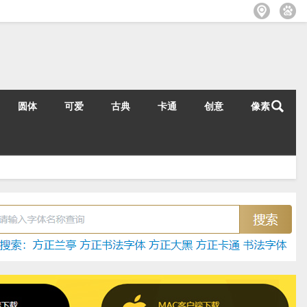
圆体
可爱
古典
卡通
创意
像素