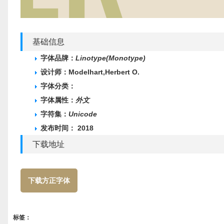
基础信息
字体品牌：
Linotype(Monotype)
设计师：Modelhart,Herbert O.
字体分类：
字体属性：
外文
字符集：
Unicode
发布时间： 2018
下载地址
下载方正字体
标签：