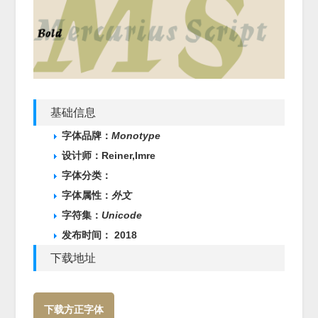
基础信息
字体品牌：
Monotype
设计师：Reiner,Imre
字体分类：
字体属性：
外文
字符集：
Unicode
发布时间： 2018
下载地址
下载方正字体