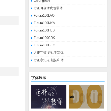
Chrung家族
方正可变潘虎包装体
Futura100LAO
Futura100MYA
Futura100HEB
Futura100GRK
Futura100GEO
方正字迹-杏仁手写体
方正字汇-石刻拓印体
字体展示