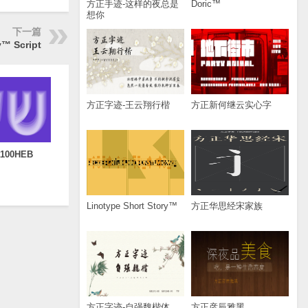
方正手迹-这样的夜总是
Doric™
想你
下一篇
y™ Script
方正字迹-王云翔行楷
方正新何继云实心字
a100HEB
Linotype Short Story™
方正华思经宋家族
方正字迹-自强魏楷体
方正彦辰雅黑