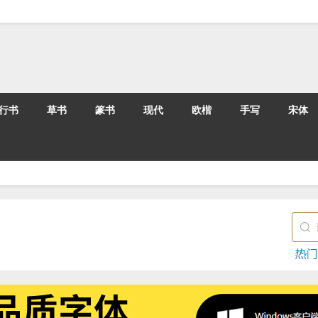
行书
草书
篆书
现代
欧楷
手写
宋体