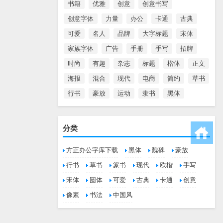
书籍
优雅
创意
创意书写
创意字体
力量
办公
卡通
古典
可爱
名人
品牌
大字标题
宋体
家族字体
广告
手册
手写
招牌
时尚
有趣
杂志
标题
楷体
正文
海报
混合
现代
电商
简约
草书
行书
豪放
运动
隶书
黑体
分类
方正办公字库下载
黑体
魏碑
豪放
行书
草书
篆书
现代
欧楷
手写
宋体
圆体
可爱
古典
卡通
创意
像素
书法
中国风