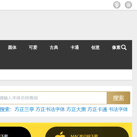
圆体
可爱
古典
卡通
创意
像素