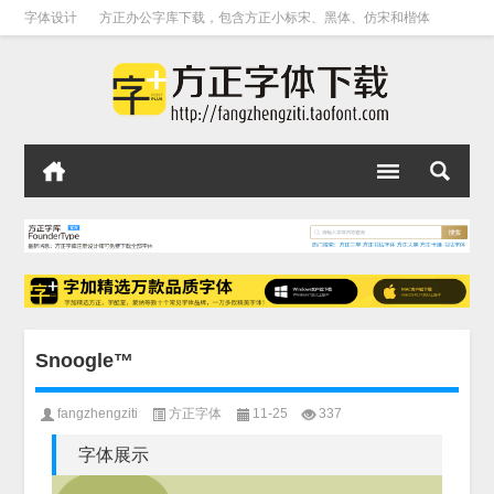
字体设计
方正办公字库下载，包含方正小标宋、黑体、仿宋和楷体
Snoogle™
fangzhengziti
方正字体
11-25
337
字体展示