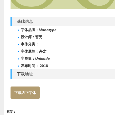
基础信息
字体品牌：
Monotype
设计师：暂无
字体分类：
字体属性：
外文
字符集：
Unicode
发布时间： 2018
下载地址
下载方正字体
标签：