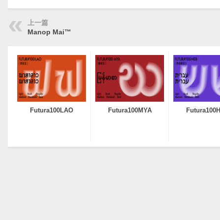
上一篇
Manop Mai™
Futura100LAO
Futura100MYA
Futura100
方正字汇-石刻拓印体
方正字迹-魏风体