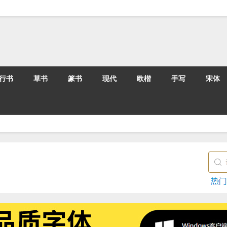
行书
草书
篆书
现代
欧楷
手写
宋体