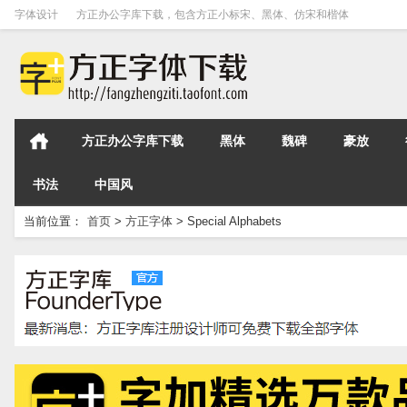
字体设计
方正办公字库下载，包含方正小标宋、黑体、仿宋和楷体
方正办公字库下载
黑体
魏碑
豪放
书法
中国风
当前位置：
首页
>
方正字体
>
Special Alphabets