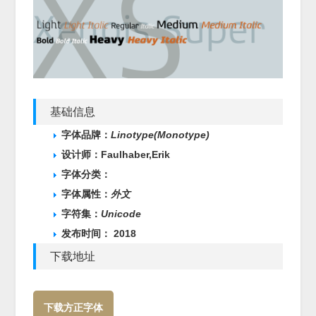
基础信息
字体品牌：
Linotype(Monotype)
设计师：Faulhaber,Erik
字体分类：
字体属性：
外文
字符集：
Unicode
发布时间： 2018
下载地址
下载方正字体