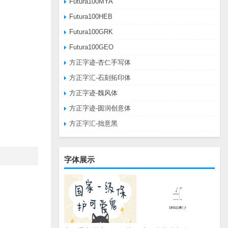
Futura100MYA
Futura100HEB
Futura100GRK
Futura100GEO
方正字迹-杏仁手写体
方正字汇-石刻拓印体
方正字迹-魏风体
方正字迹-圆润创意体
方正字汇-拙意黑
字体展示