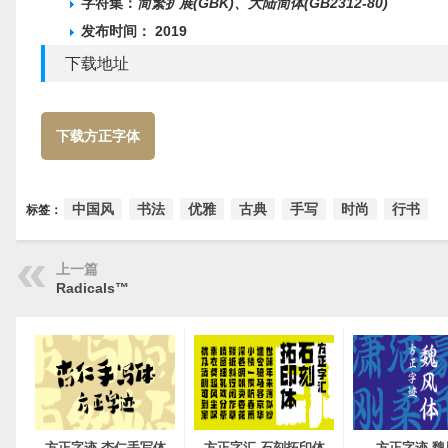
字符集：
简繁扩展(GBK)、
大陆简体(GB2312-80)
发布时间： 2019
下载地址
下载方正字体
中国风
书法
优雅
古典
手写
时尚
行书
标签：
上一篇
Radicals™
方正字迹-杏仁手写体
方正字汇-石刻拓印体
方正字迹-魏