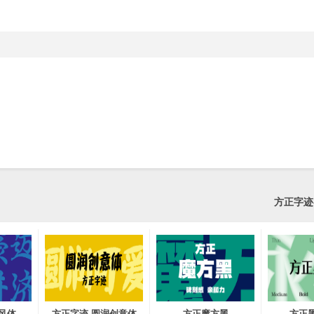
方正字迹
风体
方正字迹-圆润创意体
方正魔方黑
方正