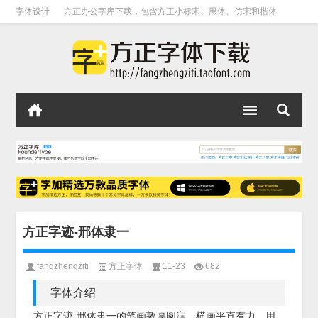
字体设计
方正办公字库下载，包含方正小标宋、黑体、仿宋和楷体
方正字迹-邢体隶一
fangzhengziti
方正字体
11-23
682
字体介绍
方正字迹-邢体隶一的笔画敦厚圆润，横画平直有力。用