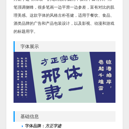
笔强调侧锋，很多笔画一边平滑一边参差，富有对比的肌
理美感。这款字体的风格古朴苍健，适用于餐饮、食品、
酒类品牌的广告和产品包装设计，以及影视、动漫和游戏
的标题用字。
字体展示
基础信息
字体品牌：
方正字迹