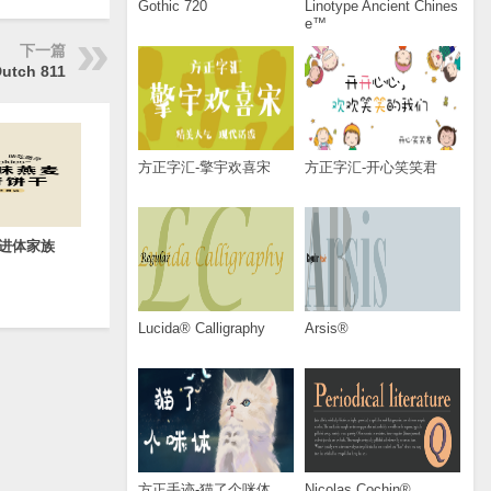
Gothic 720
Linotype Ancient Chines
e™
下一篇
utch 811
方正字汇-擎宇欢喜宋
方正字汇-开心笑笑君
进体家族
Lucida® Calligraphy
Arsis®
方正手迹-猫了个咪体
Nicolas Cochin®