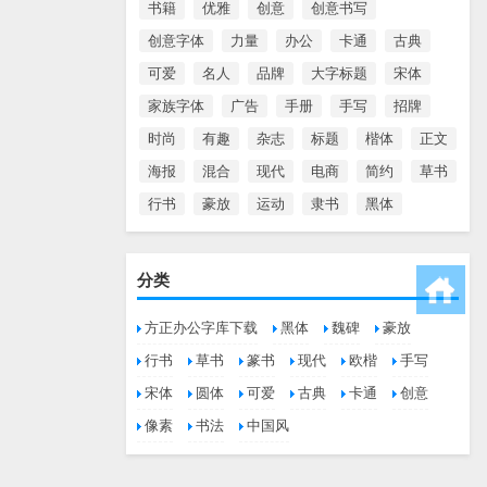
书籍
优雅
创意
创意书写
创意字体
力量
办公
卡通
古典
可爱
名人
品牌
大字标题
宋体
家族字体
广告
手册
手写
招牌
时尚
有趣
杂志
标题
楷体
正文
海报
混合
现代
电商
简约
草书
行书
豪放
运动
隶书
黑体
分类
方正办公字库下载
黑体
魏碑
豪放
行书
草书
篆书
现代
欧楷
手写
宋体
圆体
可爱
古典
卡通
创意
像素
书法
中国风