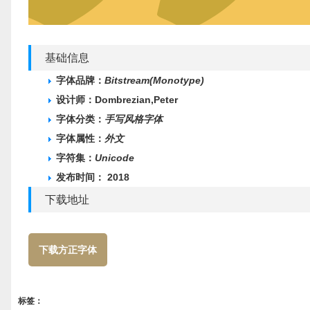
基础信息
字体品牌：
Bitstream(Monotype)
设计师：Dombrezian,Peter
字体分类：
手写风格字体
字体属性：
外文
字符集：
Unicode
发布时间： 2018
下载地址
下载方正字体
标签：