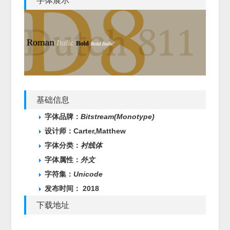
字体展示
基础信息
字体品牌：
Bitstream(Monotype)
设计师：Carter,Matthew
字体分类：
衬线体
字体属性：
外文
字符集：
Unicode
发布时间： 2018
下载地址