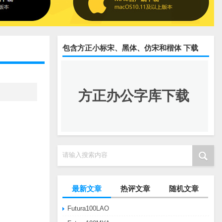
包含方正小标宋、黑体、仿宋和楷体 下载
方正办公字库下载
请输入搜索内容
最新文章
热评文章
随机文章
Futura100LAO