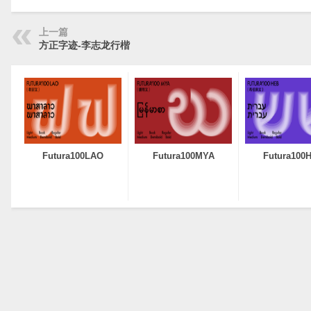
上一篇
方正字迹-李志龙行楷
Futura100LAO
Futura100MYA
Futura100
方正字汇-石刻拓印体
方正字迹-魏风体