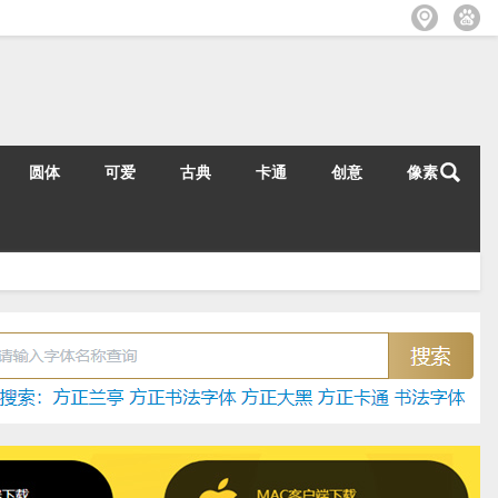
圆体
可爱
古典
卡通
创意
像素