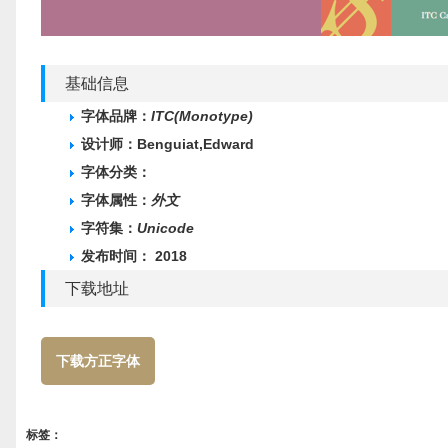
基础信息
字体品牌：
ITC(Monotype)
设计师：Benguiat,Edward
字体分类：
字体属性：
外文
字符集：
Unicode
发布时间： 2018
下载地址
下载方正字体
标签：