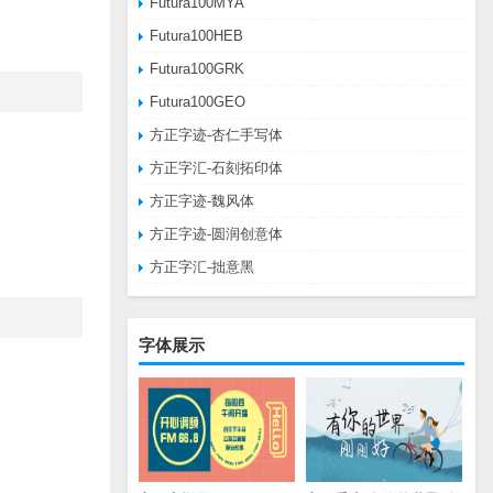
Futura100MYA
Futura100HEB
Futura100GRK
Futura100GEO
方正字迹-杏仁手写体
方正字汇-石刻拓印体
方正字迹-魏风体
方正字迹-圆润创意体
方正字汇-拙意黑
字体展示