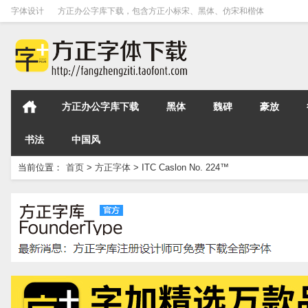
字体设计
方正办公字库下载，包含方正小标宋、黑体、仿宋和楷体
方正办公字库下载
黑体
魏碑
豪放
书法
中国风
当前位置：
首页
>
方正字体
>
ITC Caslon No. 224™