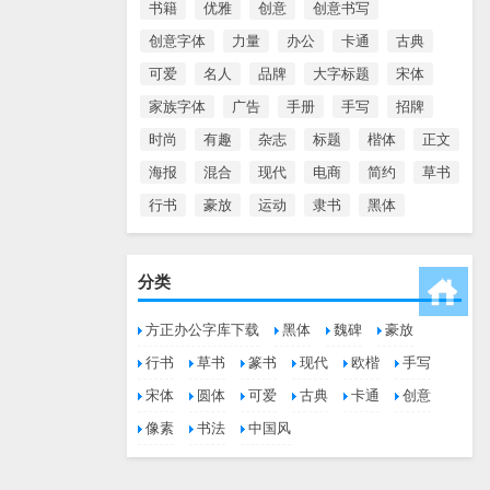
书籍
优雅
创意
创意书写
创意字体
力量
办公
卡通
古典
可爱
名人
品牌
大字标题
宋体
家族字体
广告
手册
手写
招牌
时尚
有趣
杂志
标题
楷体
正文
海报
混合
现代
电商
简约
草书
行书
豪放
运动
隶书
黑体
分类
方正办公字库下载
黑体
魏碑
豪放
行书
草书
篆书
现代
欧楷
手写
宋体
圆体
可爱
古典
卡通
创意
像素
书法
中国风