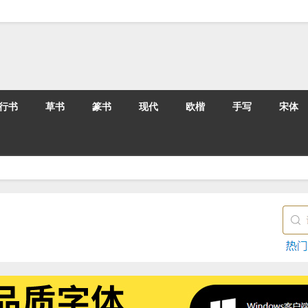
行书
草书
篆书
现代
欧楷
手写
宋体