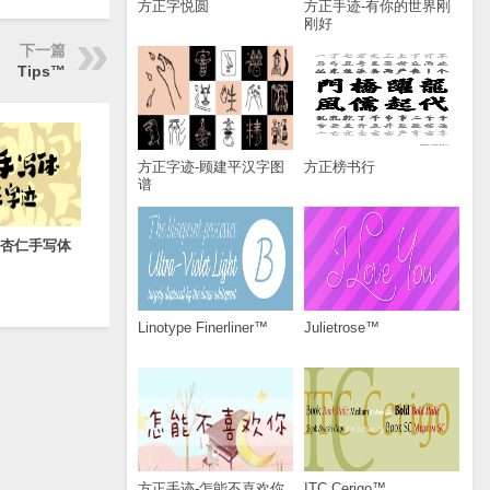
方正字悦圆
方正手迹-有你的世界刚
刚好
下一篇
Tips™
方正字迹-顾建平汉字图
方正榜书行
谱
-杏仁手写体
Linotype Finerliner™
Julietrose™
方正手迹-怎能不喜欢你
ITC Cerigo™