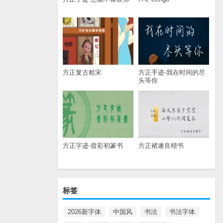
方正复古粗宋
方正手迹-我在时间的尽
头等你
方正字迹-曾彩初篆书
方正褚遂良楷书
标签
2026新字体
中国风
书法
书法字体