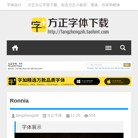
字体设计
方正办公字库下载，包含方正小标宋、黑体、仿宋和楷体
Ronnia
fangzhengziti
方正字体
11-25
554
字体展示