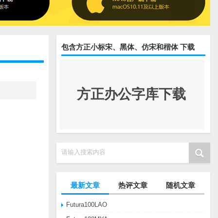
包含方正小标宋、黑体、仿宋和楷体 下载
方正办公字库下载
请输入搜索内容
最新文章
热评文章
随机文章
Futura100LAO