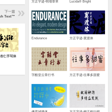
方正字迹-明瑾章草
Lucida® Bright
下一篇
ish Text™
Endurance
方正字迹-寞渡体
-杏仁手写体
字酷堂云章行书
方正手迹-往事多甜蜜
佛君城建体
方正字迹-柳正枢行楷