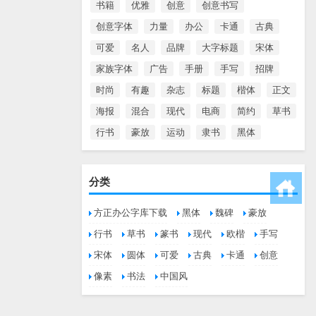
书籍
优雅
创意
创意书写
创意字体
力量
办公
卡通
古典
可爱
名人
品牌
大字标题
宋体
家族字体
广告
手册
手写
招牌
时尚
有趣
杂志
标题
楷体
正文
海报
混合
现代
电商
简约
草书
行书
豪放
运动
隶书
黑体
分类
方正办公字库下载
黑体
魏碑
豪放
行书
草书
篆书
现代
欧楷
手写
宋体
圆体
可爱
古典
卡通
创意
像素
书法
中国风