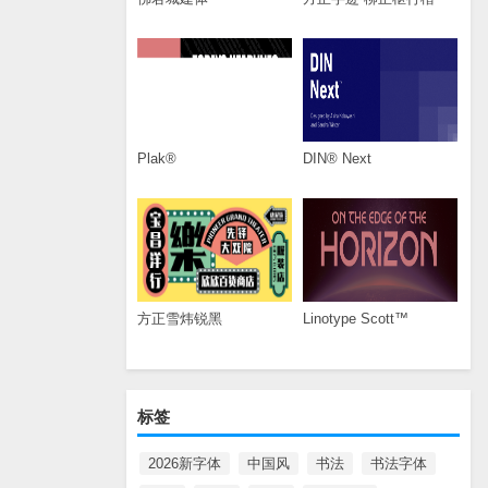
Plak®
DIN® Next
方正雪炜锐黑
Linotype Scott™
标签
2026新字体
中国风
书法
书法字体