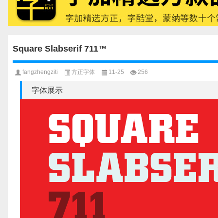
Square Slabserif 711™
fangzhengziti
方正字体
11-25
256
字体展示