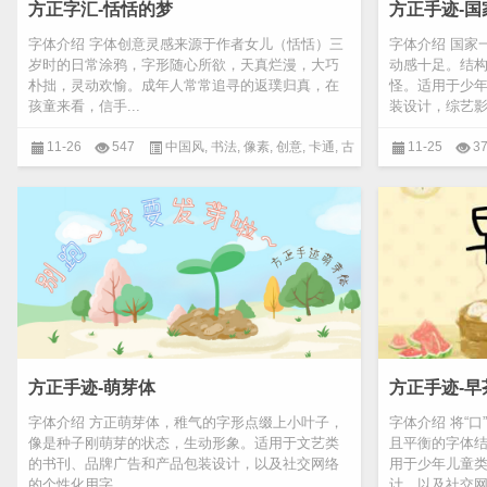
方正字汇-恬恬的梦
方正手迹-
字体介绍 字体创意灵感来源于作者女儿（恬恬）三
字体介绍 国家
岁时的日常涂鸦，字形随心所欲，天真烂漫，大巧
动感十足。结
朴拙，灵动欢愉。成年人常常追寻的返璞归真，在
怪。适用于少
孩童来看，信手...
装设计，综艺影.
11-26
547
中国风
,
书法
,
像素
,
创意
,
卡通
,
古
11-25
3
典
,
可爱
,
圆体
,
宋体
,
手写
,
欧楷
,
现代
,
篆书
,
草书
,
行书
,
豪
典
,
可爱
,
圆体
,
宋
放
,
魏碑
,
黑体
方正手迹-萌芽体
方正手迹-早茶
字体介绍 方正萌芽体，稚气的字形点缀上小叶子，
字体介绍 将“
像是种子刚萌芽的状态，生动形象。适用于文艺类
且平衡的字体
的书刊、品牌广告和产品包装设计，以及社交网络
用于少年儿童
的个性化用字。...
计，以及社交网络