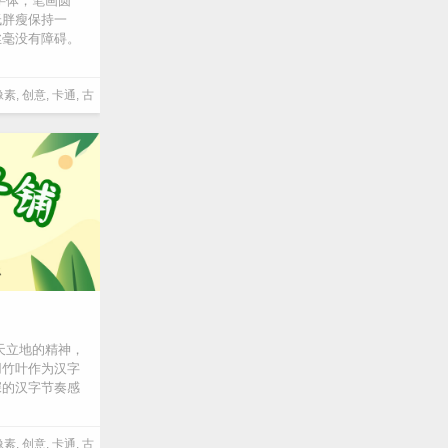
字体，笔画圆
低胖瘦保持一
丝毫没有障碍。
像素
,
创意
,
卡通
,
古
篆书
,
草书
,
行书
,
豪
天立地的精神，
用竹叶作为汉字
深的汉字节奏感
像素
,
创意
,
卡通
,
古