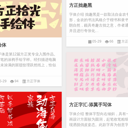
方正拙趣黑
字体介绍 拙趣黑是一款取法自金农
形，金农的书法风格介于楷书和隶
朗自然，颇具奇趣古拙之意，作者
并且进行夸张化...
05-29
66
方
绘体
字体是第12届方正奖专业入围作品。
画笔的涂鸦手绘字样。经扫描进电脑
的未涂满的斑驳纹理跃然纸上，恰似
5-29
94
方正字体
方正字汇-添翼手写体
字体介绍 整体字型向右倾斜，具有
画设计方面较为圆润，起笔收笔粗
现洒脱俏皮姿态。此款字库为创意