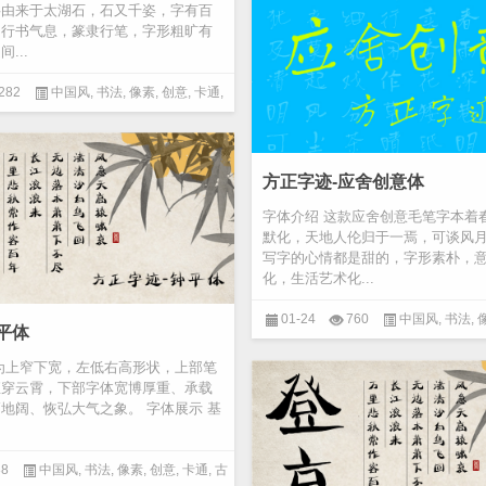
字由来于太湖石，石又千姿，字有百
放
,
魏碑
,
黑体
，行书气息，篆隶行笔，字形粗旷有
...
282
中国风
,
书法
,
像素
,
创意
,
卡通
,
宋体
,
手写
,
欧楷
,
现代
,
篆书
,
草书
,
行书
,
豪放
,
魏碑
,
黑体
方正字迹-应舍创意体
字体介绍 这款应舍创意毛笔字本着
默化，天地人伦归于一焉，可谈风
写字的心情都是甜的，字形素朴，
化，生活艺术化...
01-24
760
中国风
,
书法
,
平体
典
,
可爱
,
圆体
,
宋体
,
手写
,
欧楷
,
现代
,
为上窄下宽，左低右高形状，上部笔
直穿云霄，下部字体宽博厚重、承载
放
,
魏碑
,
黑体
地阔、恢弘大气之象。 字体展示 基
88
中国风
,
书法
,
像素
,
创意
,
卡通
,
古