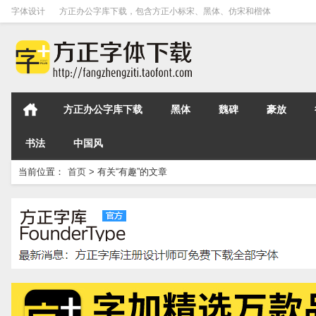
字体设计
方正办公字库下载，包含方正小标宋、黑体、仿宋和楷体
方正办公字库下载
黑体
魏碑
豪放
书法
中国风
当前位置：
首页
>
有关“有趣”的文章