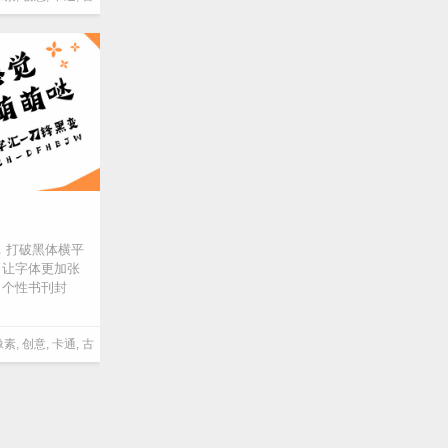
篆书
,
草书
,
行书
,
豪
，打破黑体横平
，让字体更加张
、个性书刊封
像素
,
创意
,
卡通
,
古
篆书
,
草书
,
行书
,
豪