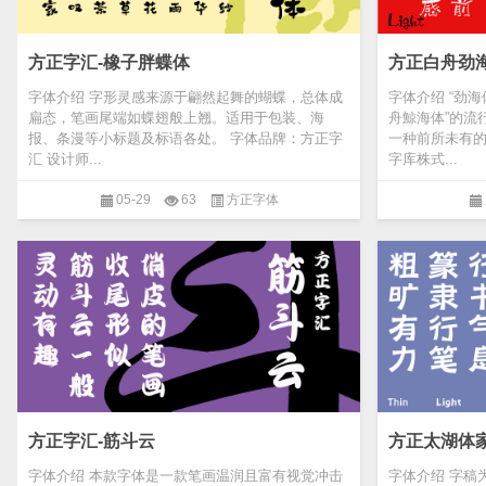
方正字汇-橡子胖蝶体
方正白舟劲
字体介绍 字形灵感来源于翩然起舞的蝴蝶，总体成
字体介绍 “劲
扁态，笔画尾端如蝶翅般上翘。适用于包装、海
舟鯨海体”的流
报、条漫等小标题及标语各处。 字体品牌：方正字
一种前所未有的
汇 设计师...
字库株式...
05-29
63
方正字体
方正字汇-筋斗云
方正太湖体
字体介绍 本款字体是一款笔画温润且富有视觉冲击
字体介绍 字稿