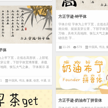
体
,
手写
,
欧楷
,
现代
,
篆书
,
草书
,
行书
,
豪
放
,
魏碑
,
黑体
方正字迹-钟平体
字体介绍 字体为上窄下宽，左低右
画尖细、挺拔直穿云霄，下部字体
万物，具有天高地阔、恢弘大气之象
础信息 字...
11-26
579
中国风
,
书法
,
平体
典
,
可爱
,
圆体
,
宋体
,
手写
,
欧楷
,
现代
,
为上窄下宽，左低右高形状，上部笔
直穿云霄，下部字体宽博厚重、承载
放
,
魏碑
,
黑体
地阔、恢弘大气之象。 字体展示 基
71
中国风
,
书法
,
像素
,
创意
,
卡通
,
古
体
,
手写
,
欧楷
,
现代
,
篆书
,
草书
,
行书
,
豪
放
,
魏碑
,
黑体
方正手迹-奶油布丁拼音体