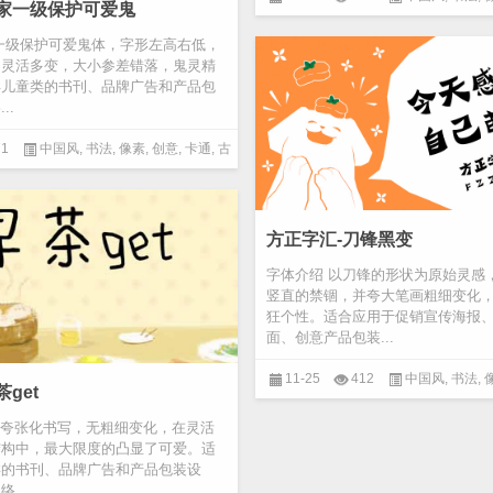
国家一级保护可爱鬼
典
,
可爱
,
圆体
,
宋体
,
手写
,
欧楷
,
现代
,
一级保护可爱鬼体，字形左高右低，
构灵活多变，大小参差错落，鬼灵精
放
,
魏碑
,
黑体
年儿童类的书刊、品牌广告和产品包
..
71
中国风
,
书法
,
像素
,
创意
,
卡通
,
古
体
,
手写
,
欧楷
,
现代
,
篆书
,
草书
,
行书
,
豪
放
,
魏碑
,
黑体
方正字汇-刀锋黑变
字体介绍 以刀锋的形状为原始灵感
竖直的禁锢，并夸大笔画粗细变化
狂个性。适合应用于促销宣传海报
面、创意产品包装...
11-25
412
中国风
,
书法
,
get
典
,
可爱
,
圆体
,
宋体
,
手写
,
欧楷
,
现代
,
口”夸张化书写，无粗细变化，在灵活
结构中，最大限度的凸显了可爱。适
放
,
魏碑
,
黑体
类的书刊、品牌广告和产品包装设
...