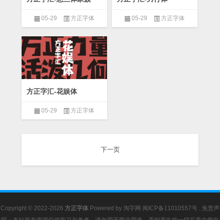
05-29
方正字体
05-29
方正字体
方正字汇-花娱体
05-29
方正字体
下一页
Copyright © 2022-2026
方正字体
Powered by
淘字网
闽ICP备11010557号
. 免责声
明：本站所有资源仅供学习与参考，请勿用于商业用途，否则产生的一切后果由您自