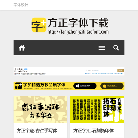
字体设计
方正办公字库下载，包含方正小标宋、黑体、仿宋和楷体
方正字迹-杏仁手写体
方正字汇-石刻拓印体