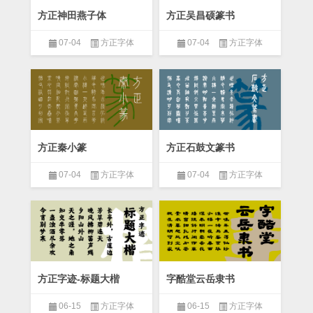
方正神田燕子体
方正吴昌硕篆书
07-04
方正字体
07-04
方正字体
方正秦小篆
方正石鼓文篆书
07-04
方正字体
07-04
方正字体
方正字迹-标题大楷
字酷堂云岳隶书
06-15
方正字体
06-15
方正字体