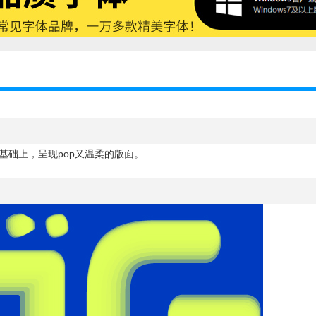
基础上，呈现pop又温柔的版面。