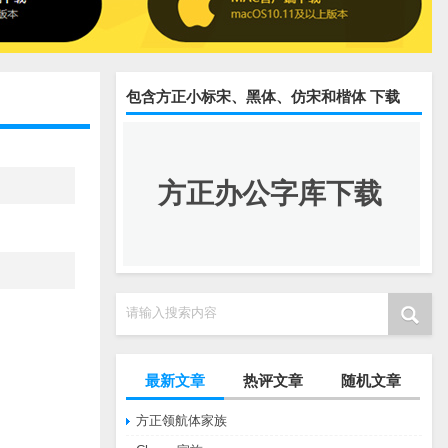
包含方正小标宋、黑体、仿宋和楷体 下载
方正办公字库下载
请输入搜索内容
最新文章
热评文章
随机文章
方正领航体家族