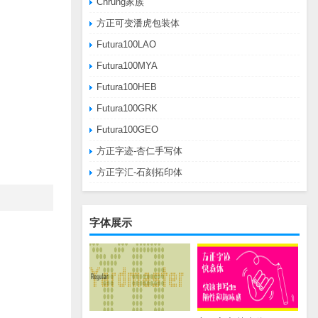
Chrung家族
方正可变潘虎包装体
Futura100LAO
Futura100MYA
Futura100HEB
Futura100GRK
Futura100GEO
方正字迹-杏仁手写体
方正字汇-石刻拓印体
字体展示