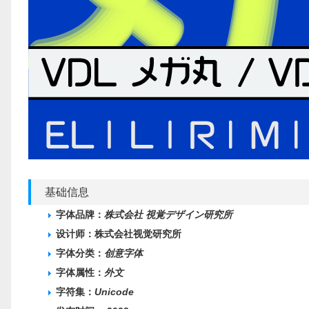
基础信息
字体品牌：
株式会社 視覚デザイン研究所
设计师：株式会社视觉研究所
字体分类：
创意字体
字体属性：
外文
字符集：
Unicode