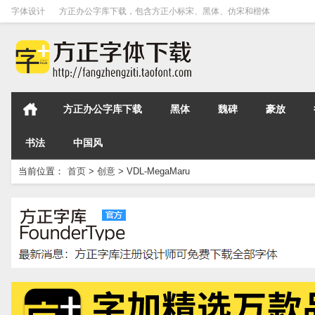
字体设计
方正办公字库下载，包含方正小标宋、黑体、仿宋和楷体
方正办公字库下载
黑体
魏碑
豪放
书法
中国风
当前位置：
首页
>
创意
>
VDL-MegaMaru